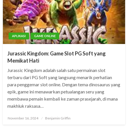
APLIKASI
GAME ONLINE
Jurassic Kingdom: Game Slot PG Soft yang
Memikat Hati
Jurassic Kingdom adalah salah satu permainan slot
terbaru dari PG Soft yang langsung menarik perhatian
para penggemar slot online. Dengan tema dinosaurus yang
epik, game ini menawarkan petualangan seru yang
membawa pemain kembali ke zaman prasejarah, di mana
makhluk raksasa…
Posted
November 16, 2024
Benjamin Griffin
on