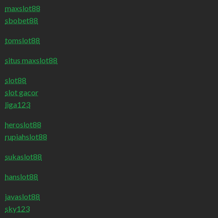
maxslot88
sbobet88
tomslot88
situs maxslot88
slot88
slot gacor
liga123
heroslot88
rupiahslot88
sukaslot88
hanslot88
javaslot88
sky123