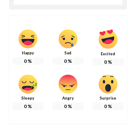
Happy
Sad
Excited
0
%
0
%
0
%
Sleepy
Angry
Surprise
0
%
0
%
0
%