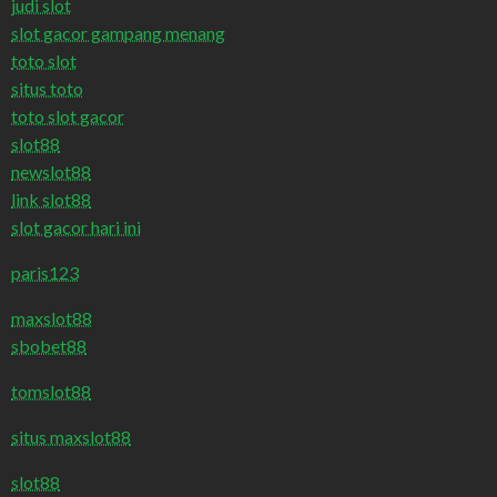
judi slot
slot gacor gampang menang
toto slot
situs toto
toto slot gacor
slot88
newslot88
link slot88
slot gacor hari ini
paris123
maxslot88
sbobet88
tomslot88
situs maxslot88
slot88