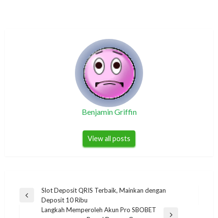
Benjamin Griffin
View all posts
Navigasi
Slot Deposit QRIS Terbaik, Mainkan dengan
Previous
Deposit 10 Ribu
pos
Post
Langkah Memperoleh Akun Pro SBOBET