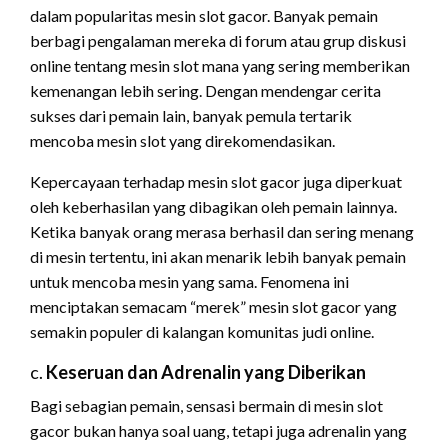
dalam popularitas mesin slot gacor. Banyak pemain
berbagi pengalaman mereka di forum atau grup diskusi
online tentang mesin slot mana yang sering memberikan
kemenangan lebih sering. Dengan mendengar cerita
sukses dari pemain lain, banyak pemula tertarik
mencoba mesin slot yang direkomendasikan.
Kepercayaan terhadap mesin slot gacor juga diperkuat
oleh keberhasilan yang dibagikan oleh pemain lainnya.
Ketika banyak orang merasa berhasil dan sering menang
di mesin tertentu, ini akan menarik lebih banyak pemain
untuk mencoba mesin yang sama. Fenomena ini
menciptakan semacam “merek” mesin slot gacor yang
semakin populer di kalangan komunitas judi online.
c.
Keseruan dan Adrenalin yang Diberikan
Bagi sebagian pemain, sensasi bermain di mesin slot
gacor bukan hanya soal uang, tetapi juga adrenalin yang