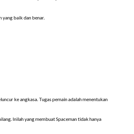
 yang baik dan benar.
meluncur ke angkasa. Tugas pemain adalah menentukan
hilang. Inilah yang membuat Spaceman tidak hanya