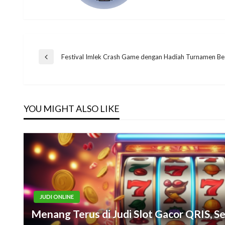
Navigasi
Festival Imlek Crash Game dengan Hadiah Turnamen Be
Previous
Post
pos
YOU MIGHT ALSO LIKE
JUDI ONLINE
Menang Terus di Judi Slot Gacor QRIS, S