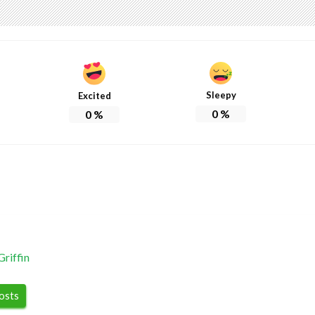
Sleepy
Excited
0
%
0
%
riffin
posts