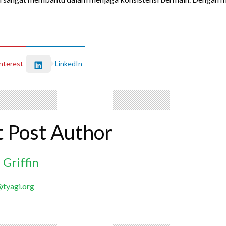
nterest
LinkedIn
 Post Author
Griffin
@tyagi.org