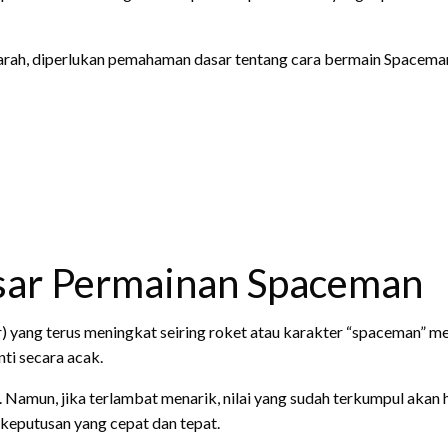
rah, diperlukan pemahaman dasar tentang cara bermain Spaceman
sar Permainan Spaceman
r) yang terus meningkat seiring roket atau karakter “spaceman” 
ti secara acak.
 Namun, jika terlambat menarik, nilai yang sudah terkumpul akan 
keputusan yang cepat dan tepat.