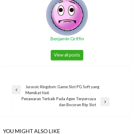
Benjamin Griffin
View all posts
Navigasi
Jurassic Kingdom: Game Slot PG Soft yang
Previous
Memikat Hati
pos
Post
Penawaran Terbaik Pada Agen Terpercaya
Next
dan Bocoran Rtp Slot
Post
YOU MIGHT ALSO LIKE