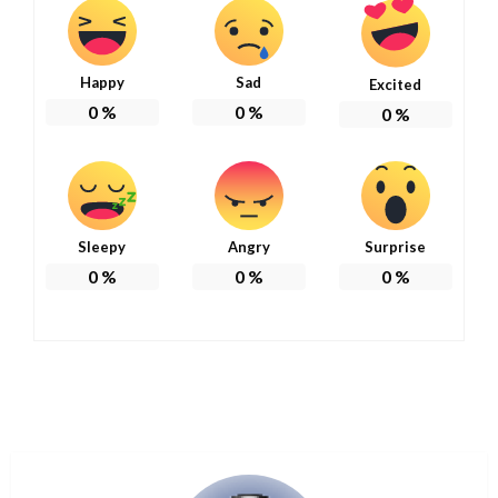
Happy
Sad
Excited
0
%
0
%
0
%
Sleepy
Angry
Surprise
0
%
0
%
0
%