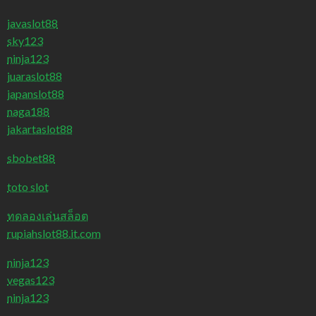
javaslot88
sky123
ninja123
juaraslot88
japanslot88
naga188
jakartaslot88
sbobet88
toto slot
ทดลองเล่นสล็อต
rupiahslot88.it.com
ninja123
vegas123
ninja123