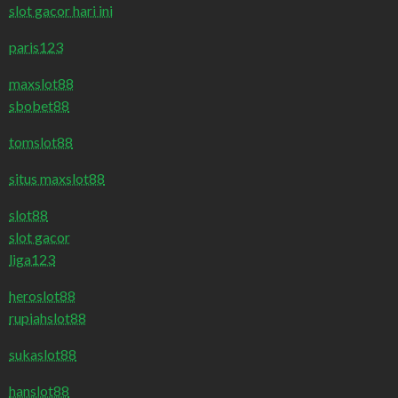
slot gacor hari ini
paris123
maxslot88
sbobet88
tomslot88
situs maxslot88
slot88
slot gacor
liga123
heroslot88
rupiahslot88
sukaslot88
hanslot88