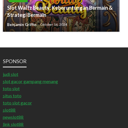
Slot Waltz Beauty: Keberuntungan Bermain &
Strategi Bermain
Benjamin Griffin
Oktober 16, 2024
SPONSOR
judi slot
slot gacor gampang menang
toto slot
situs toto
toto slot gacor
slot88
newslot88
link slot88