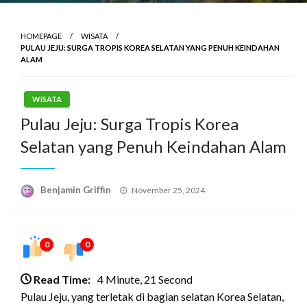
HOMEPAGE
WISATA
PULAU JEJU: SURGA TROPIS KOREA SELATAN YANG PENUH KEINDAHAN
ALAM
WISATA
Pulau Jeju: Surga Tropis Korea
Selatan yang Penuh Keindahan Alam
Posted
Benjamin Griffin
November 25, 2024
on
0
0
Read Time:
4 Minute, 21 Second
Pulau Jeju, yang terletak di bagian selatan Korea Selatan,