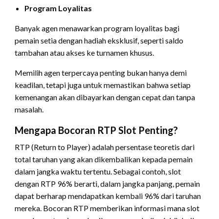
Program Loyalitas
Banyak agen menawarkan program loyalitas bagi
pemain setia dengan hadiah eksklusif, seperti saldo
tambahan atau akses ke turnamen khusus.
Memilih agen terpercaya penting bukan hanya demi
keadilan, tetapi juga untuk memastikan bahwa setiap
kemenangan akan dibayarkan dengan cepat dan tanpa
masalah.
Mengapa Bocoran RTP Slot Penting?
RTP (Return to Player) adalah persentase teoretis dari
total taruhan yang akan dikembalikan kepada pemain
dalam jangka waktu tertentu. Sebagai contoh, slot
dengan RTP 96% berarti, dalam jangka panjang, pemain
dapat berharap mendapatkan kembali 96% dari taruhan
mereka. Bocoran RTP memberikan informasi mana slot