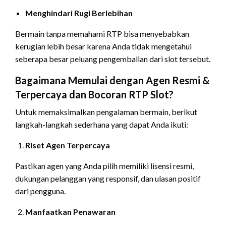
Menghindari Rugi Berlebihan
Bermain tanpa memahami RTP bisa menyebabkan
kerugian lebih besar karena Anda tidak mengetahui
seberapa besar peluang pengembalian dari slot tersebut.
Bagaimana Memulai dengan Agen Resmi &
Terpercaya dan Bocoran RTP Slot?
Untuk memaksimalkan pengalaman bermain, berikut
langkah-langkah sederhana yang dapat Anda ikuti:
Riset Agen Terpercaya
Pastikan agen yang Anda pilih memiliki lisensi resmi,
dukungan pelanggan yang responsif, dan ulasan positif
dari pengguna.
Manfaatkan Penawaran