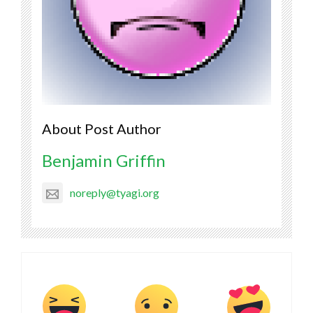
About Post Author
Benjamin Griffin
noreply@tyagi.org