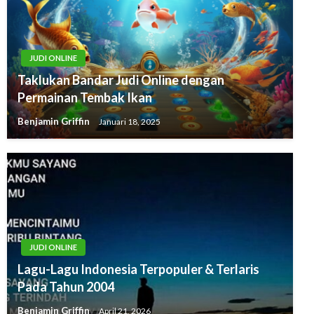
JUDI ONLINE
Taklukan Bandar Judi Online dengan
Permainan Tembak Ikan
Benjamin Griffin
Januari 18, 2025
JUDI ONLINE
Lagu-Lagu Indonesia Terpopuler & Terlaris
Pada Tahun 2004
Benjamin Griffin
April 21, 2026