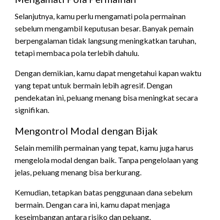
Selanjutnya, kamu perlu mengamati pola permainan
sebelum mengambil keputusan besar. Banyak pemain
berpengalaman tidak langsung meningkatkan taruhan,
tetapi membaca pola terlebih dahulu.
Dengan demikian, kamu dapat mengetahui kapan waktu
yang tepat untuk bermain lebih agresif. Dengan
pendekatan ini, peluang menang bisa meningkat secara
signifikan.
Mengontrol Modal dengan Bijak
Selain memilih permainan yang tepat, kamu juga harus
mengelola modal dengan baik. Tanpa pengelolaan yang
jelas, peluang menang bisa berkurang.
Kemudian, tetapkan batas penggunaan dana sebelum
bermain. Dengan cara ini, kamu dapat menjaga
keseimbangan antara risiko dan peluang.