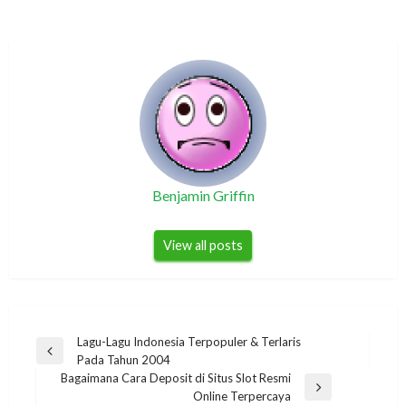
Benjamin Griffin
View all posts
Navigasi
Lagu-Lagu Indonesia Terpopuler & Terlaris
Previous
Pada Tahun 2004
pos
Post
Bagaimana Cara Deposit di Situs Slot Resmi
Next
Online Terpercaya