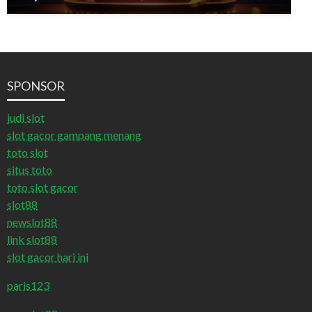
SPONSOR
judi slot
slot gacor gampang menang
toto slot
situs toto
toto slot gacor
slot88
newslot88
link slot88
slot gacor hari ini
paris123