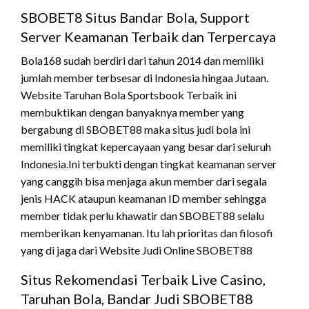
SBOBET8 Situs Bandar Bola, Support
Server Keamanan Terbaik dan Terpercaya
Bola168 sudah berdiri dari tahun 2014 dan memiliki
jumlah member terbsesar di Indonesia hingaa Jutaan.
Website Taruhan Bola Sportsbook Terbaik ini
membuktikan dengan banyaknya member yang
bergabung di SBOBET88 maka situs judi bola ini
memiliki tingkat kepercayaan yang besar dari seluruh
Indonesia.Ini terbukti dengan tingkat keamanan server
yang canggih bisa menjaga akun member dari segala
jenis HACK ataupun keamanan ID member sehingga
member tidak perlu khawatir dan SBOBET88 selalu
memberikan kenyamanan. Itu lah prioritas dan filosofi
yang di jaga dari Website Judi Online SBOBET88
Situs Rekomendasi Terbaik Live Casino,
Taruhan Bola, Bandar Judi SBOBET88