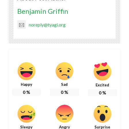
Benjamin Griffin
noreply@tyagi.org
Happy
Sad
Excited
0
%
0
%
0
%
Sleepy
Angry
Surprise