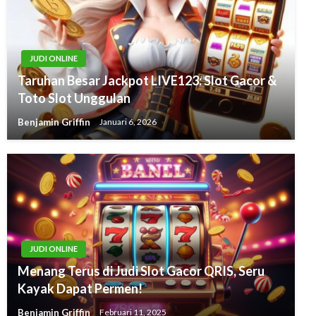
JUDI ONLINE
Taruhan Besar Jackpot LIVE123: Slot Gacor &
Toto Slot Unggulan
Benjamin Griffin
Januari 6, 2026
JUDI ONLINE
Menang Terus di Judi Slot Gacor QRIS, Seru
Kayak Dapat Permen!
Benjamin Griffin
Februari 11, 2025