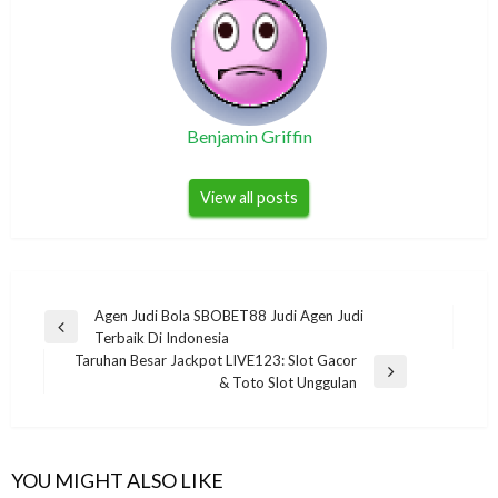
Benjamin Griffin
View all posts
Navigasi
Agen Judi Bola SBOBET88 Judi Agen Judi
Previous
Terbaik Di Indonesia
pos
Post
Taruhan Besar Jackpot LIVE123: Slot Gacor
Next
& Toto Slot Unggulan
Post
YOU MIGHT ALSO LIKE