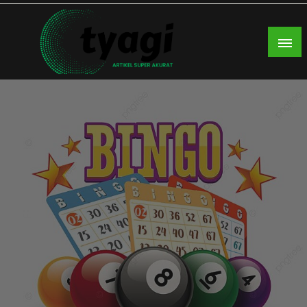
Skip
to
content
tyagi.org
tyagi.org – Artikel Super Akurat