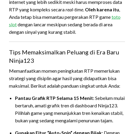
internet yang lebih sedikit meski harus memproses data
RTP yang kompleks secara
real-time
.
Oleh karena itu
,
Anda tetap bisa memantau pergerakan RTP game
toto
slot
dengan lancar meskipun sedang berada di area
dengan sinyal yang kurang stabil.
Tips Memaksimalkan Peluang di Era Baru
Ninja123
Memanfaatkan momen peningkatan RTP memerlukan
strategi yang disiplin agar hasil yang didapatkan bisa
maksimal. Berikut adalah panduan singkat untuk Anda:
Pantau Grafik RTP Selama 15 Menit:
Sebelum mulai
bertaruh, amati grafik tren di dashboard Ninja123.
Pilihlah game yang menunjukkan tren kenaikan stabil,
bukan yang sedang mengalami penurunan tajam.
Gunakan Fitur “Auto-Spin” dengan Bijak:
Dengan