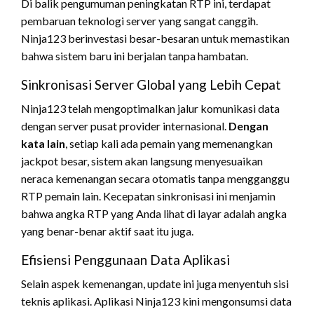
Di balik pengumuman peningkatan RTP ini, terdapat
pembaruan teknologi server yang sangat canggih.
Ninja123 berinvestasi besar-besaran untuk memastikan
bahwa sistem baru ini berjalan tanpa hambatan.
Sinkronisasi Server Global yang Lebih Cepat
Ninja123 telah mengoptimalkan jalur komunikasi data
dengan server pusat provider internasional.
Dengan
kata lain
, setiap kali ada pemain yang memenangkan
jackpot besar, sistem akan langsung menyesuaikan
neraca kemenangan secara otomatis tanpa mengganggu
RTP pemain lain. Kecepatan sinkronisasi ini menjamin
bahwa angka RTP yang Anda lihat di layar adalah angka
yang benar-benar aktif saat itu juga.
Efisiensi Penggunaan Data Aplikasi
Selain aspek kemenangan, update ini juga menyentuh sisi
teknis aplikasi. Aplikasi Ninja123 kini mengonsumsi data