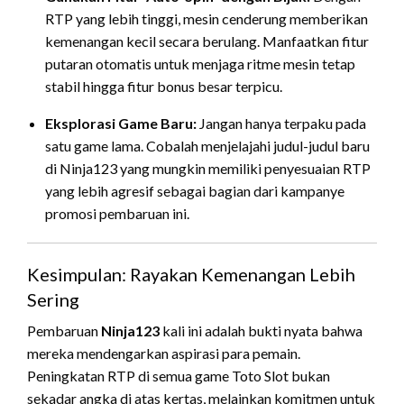
RTP yang lebih tinggi, mesin cenderung memberikan
kemenangan kecil secara berulang. Manfaatkan fitur
putaran otomatis untuk menjaga ritme mesin tetap
stabil hingga fitur bonus besar terpicu.
Eksplorasi Game Baru:
Jangan hanya terpaku pada
satu game lama. Cobalah menjelajahi judul-judul baru
di Ninja123 yang mungkin memiliki penyesuaian RTP
yang lebih agresif sebagai bagian dari kampanye
promosi pembaruan ini.
Kesimpulan: Rayakan Kemenangan Lebih
Sering
Pembaruan
Ninja123
kali ini adalah bukti nyata bahwa
mereka mendengarkan aspirasi para pemain.
Peningkatan RTP di semua game Toto Slot bukan
sekadar angka di atas kertas, melainkan komitmen untuk